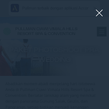
Pullman terbaik dengan aplikasi Accor
PULLMAN CIAWI VIMALA HILLS
RESORT SPA & CONVENTION
PAKET PHOTOSHOOT PRA
WEDDING
Abadikan momen abadi menjelang hari istimewa
Anda di Pullman Ciawi Vimala Hills Resort Spa &
Convention. Berlatar lanskap alam yang memikat
dengan panorama Gunung Salak, Geulis, dan
Pangrango, setiap bidikan menjadi kenangan