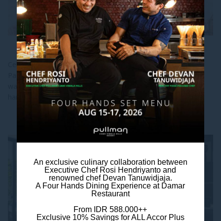
SANGJIT PACKAGE
Celebrate a beautiful chapter with our exclusive Sangjit
Package, crafted to bring families together in a setting of
warmth and elegance. The ceremony is shaped by a
harmonious balance of tradition and modern...
Info Lanjut
An exclusive culinary collaboration between
Executive Chef Rosi Hendriyanto and
renowned chef Devan Tanuwidjaja.
A Four Hands Dining Experience at Damar
Restaurant
From IDR 588.000++
Exclusive 10% Savings for ALL Accor Plus