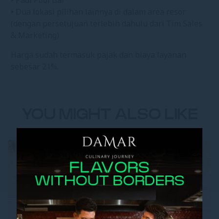
• Padi Pool Bar
• Dua lokasi pilihan lainnya di dalam area resor
(dengan persetujuan terlebih dahulu dari Tim Sales
& Marketing)
Harga sudah termasuk pajak dan biaya layanan
sebesar 21%.
YOU MIGHT ALSO LIKE