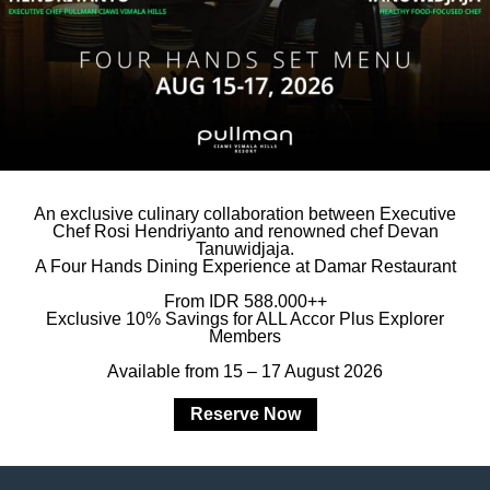
erikutnya
An exclusive culinary collaboration between Executive
 dari
4.300 hotel di seluruh dunia
, ALL
Chef Rosi Hendriyanto and renowned chef Devan
Tanuwidjaja.
dalam setiap acara yang Anda rencanakan.
A Four Hands Dining Experience at Damar Restaurant
From IDR 588.000++
Exclusive 10% Savings for ALL Accor Plus Explorer
jut, silakan menghubungi tim Sales kami
Members
Available from 15 – 17 August 2026
Reserve Now