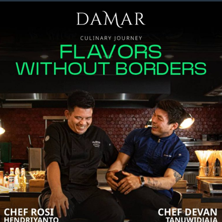
nginap di hotel, pengalaman terkurasi,
an tanggal.
inar, akomodasi, layanan makanan dan
ta memperoleh
1 reward point untuk
akomodasi yang memenuhi syarat, venue