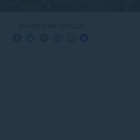
SHARE THIS ARTICLE
Share
Share
Share
Share
Share
Share
on
on
via
on
on
on