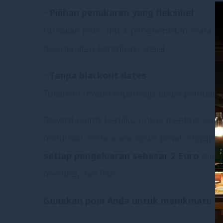
•
Pilihan penukaran yang fleksibel
Gunakan poin untuk penghematan acara, me
belanja, atau kontribusi sosial.
•
Tanpa blackout dates
Tukarkan reward kapan saja tanpa pembatas
Reward points berlaku untuk meeting, sem
minuman, serta acara sosial privat. Anggo
setiap pengeluaran sebesar 2 Euro
pada 
meeting, dan F&B.
Gunakan poin Anda untuk menikmati: