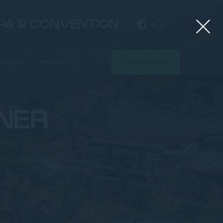
SPA & CONVENTION
ID
 DAN SPA
BERITA
PESAN KAMAR
NER
Lihat semua foto