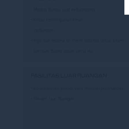
• Minibar (hanya saat kedatangan)
• Kotak Penyimpanan Aman
• Timbangan
• Pijat Bali selama 60 menit satu kali untuk 2 tamu
• Bantuan Butler untuk Tamu Vila
FASILITAS LUAR RUANGAN
• Kolam renang pribadi yang memiliki penghangat
• Shower Luar Ruangan