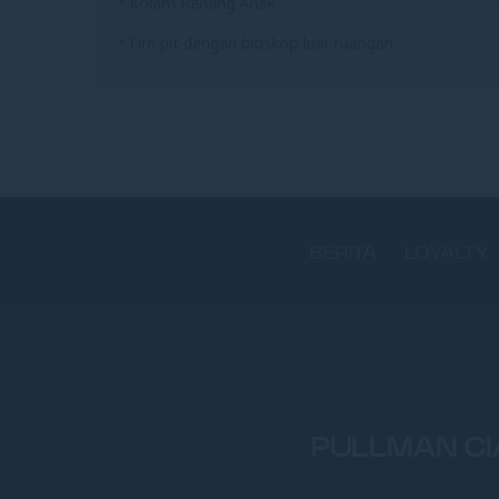
• Kolam Renang Anak
• Fire pit dengan bioskop luar ruangan
BERITA
LOYALTY
PULLMAN CI