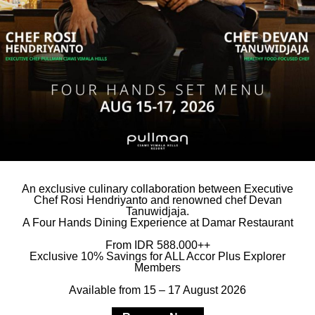
ERHUBUNG
• Gratis koran dan majalah digital
• Satu kamar dengan 2 tempat tidur single
An exclusive culinary collaboration between Executive
Chef Rosi Hendriyanto and renowned chef Devan
• Meja Makan (8 Kursi)
Tanuwidjaja.
A Four Hands Dining Experience at Damar Restaurant
• Microwave
From IDR 588.000++
Exclusive 10% Savings for ALL Accor Plus Explorer
• PS 5
Members
• Dapur
Available from 15 – 17 August 2026
• Fasilitas kopi & teh