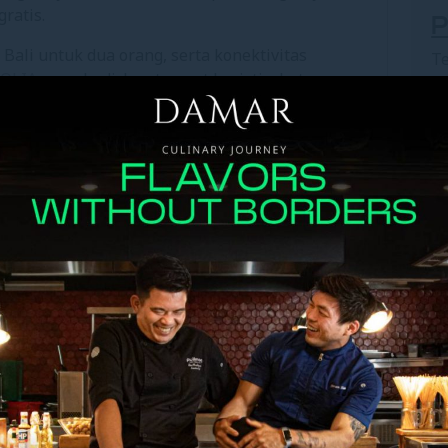
gratis.
P
t Bali untuk dua orang, serta konektivitas
Te
OLIA
menghadirkan tempat beristirahat yang
Pr
oneksi terjalin secara alami.
te
h
su