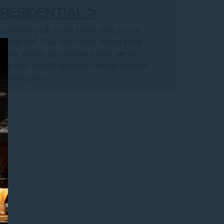
RESIDENTIAL >
rsembunyi di sudut resor yang privat,
esidential Villa dikelilingi kolam yang
nang, taman yang tertata rapi, serta
amparan sawah terbuka, menghadirkan
asana yang...