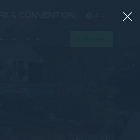
SPA & CONVENTION
ID
 DAN SPA
BERITA
PESAN KAMAR
NEXT
Lihat semua foto