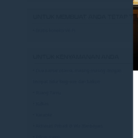
UNTUK MEMBUAT ANDA TETAP T
• Gratis koneksi Wi-Fi
UNTUK KENYAMANAN ANDA
• Dua kamar utama, masing-masing dengan
tempat tidur king-size dan balkon
• Ruang Tamu
• Kulkas
• Karaoke
• Aktivitas Pribadi di Vila (Berbayar)
• Pillow menu