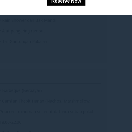
Reserve Now
• Layanan Kamar 24 Jam
• Rain Shower dan Bak Mandi
• Alat pengering rambut
• Tali Gantungan Pakaian
• Barbeque (Berbayar)
• Camilan Firepit Harian (Nachos, Marshmellow,
Popcorn, minuman selamat datang) setiap pukul
18.00-22.00