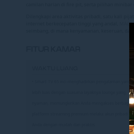
camilan harian di fire pit, serta pilihan minibar 
Dilengkapi area aktivitas pribadi, satu kali pija
internet berkecepatan tinggi yang andal,
MAGN
seimbang, di mana kenyamanan, keseruan, dan k
FITUR KAMAR
WAKTU LUANG
• Smart TV 65 inci menghadirkan pengalaman yang
lebih luas dengan suasana layaknya lounge yang
nyaman, memungkinkan Anda mengakses berbagai
platform streaming premium melalui akun pribadi
Anda dengan mudah dan praktis.