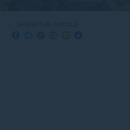
SHARE THIS ARTICLE
Share
Share
Share
Share
Share
Share
on
on
via
on
on
on