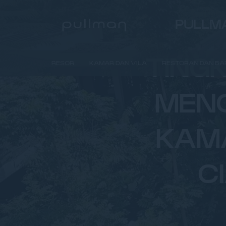
PULLMA
TING
RESOR
KAMAR DAN VILA
RESTORAN DAN BA
MENG
KAMA
C