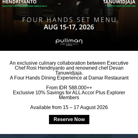
Spa Pribadi
mandi pribadi Anda. Baik itu berendam
menyegarkan dari pancuran air hujan,
tan Anda. Vila 1 Kamar Tidur tertentu juga
an pengalaman relaksasi dan memanjakan diri
ap tanyakan saat melakukan reservasi.
An exclusive culinary collaboration between Executive
Chef Rosi Hendriyanto and renowned chef Devan
Tanuwidjaja.
A Four Hands Dining Experience at Damar Restaurant
From IDR 588.000++
Exclusive 10% Savings for ALL Accor Plus Explorer
Members
Available from 15 – 17 August 2026
Reserve Now