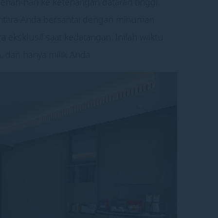
ehari-hari ke ketenangan dataran tinggi.
entara Anda bersantai dengan minuman
ra eksklusif saat kedatangan. Inilah waktu
 dan hanya milik Anda.