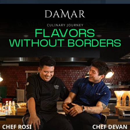
kenyamanan Anda. Dari tempat tidur king-
 dipilih dengan saksama, Anda dipersilakan
Anda untuk memastikan istirahat yang
rsedia bagi tamu yang ingin tetap produktif,
 bersantai dengan buku dengan tenang.