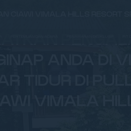
N CIAWI VIMALA HILLS RESORT 
KATKAN PENGA
R
PERTEMUAN DAN ACARA
PENAWARAN EKSKLUSIF
FIT
INAP ANDA DI VI
R TIDUR DI PU
IAWI VIMALA HIL