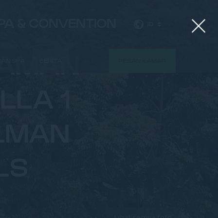
SPA & CONVENTION
ID
LAMAN
 DAN SPA
BERITA
PESAN KAMAR
LLA 1
LLMAN
LS
Lihat semua foto