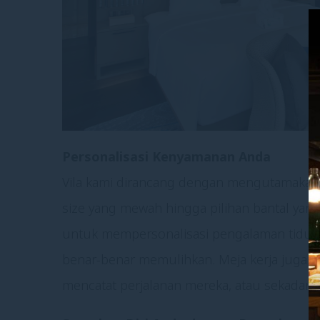
Personalisasi Kenyamanan Anda
Vila kami dirancang dengan mengutamakan 
size yang mewah hingga pilihan bantal yang
untuk mempersonalisasi pengalaman tidur 
benar-benar memulihkan. Meja kerja juga te
mencatat perjalanan mereka, atau sekadar