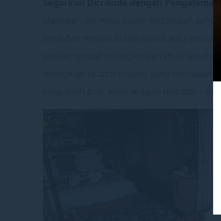
Segarkan Diri Anda dengan Pengalaman 
Manjakan diri Anda dalam kedamaian kamar 
lama dan mewah di bak mandi atau sensasi 
jadikan tempat ini bagian dari ritual keseha
dilengkapi Jacuzzi pribadi, yang menawark
yang lebih baik. Ketersediaan terbatas—har