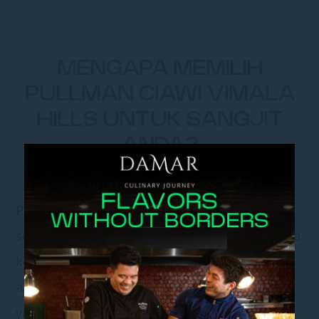
MENGAPA MEMILIH
PULLMAN CIAWI VIMALA
HILLS UNTUK SANGJIT
ANDA?
Pullman Ciawi Vimala Hills bukan hanya
sekadar tempat, tetapi juga destinasi di mana
kenangan indah tercipta. Dari pemandangan
alam yang menakjubkan hingga pelayanan
yang dipersonalisasi, setiap detail dirancang