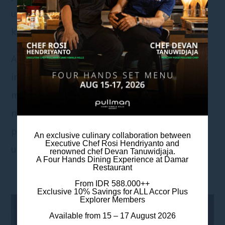
untuk memastikan perayaan Anda seunik
kisah cinta Anda.
Apakah Anda membayangkan acara yang
intim bersama keluarga dekat atau perayaan
megah dengan lingkaran yang lebih luas,
ruang serbaguna kami dan tim yang penuh
perhatian siap membantu mewujudkan
An exclusive culinary collaboration between
Executive Chef Rosi Hendriyanto and
upacara impian Anda.
renowned chef Devan Tanuwidjaja.
A Four Hands Dining Experience at Damar
Restaurant
From IDR 588.000++
Exclusive 10% Savings for ALL Accor Plus
Explorer Members
Available from 15 – 17 August 2026