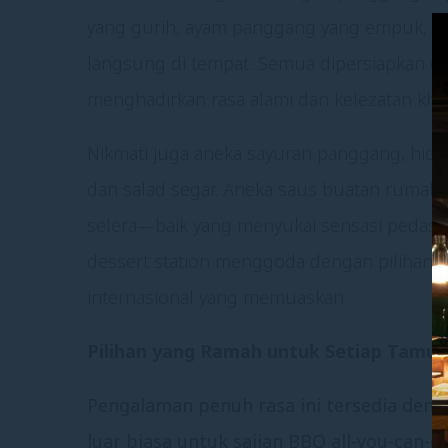
yang gurih, ayam panggang yang empuk, d
langsung di tempat. Semua dipersiapkan
menghadirkan rasa alami dan kelezatan kha
Nikmati juga aneka sayuran panggang, hid
dan salad segar. Aneka saus buatan rumah 
selera—baik yang menyukai sensasi pedas,
dessert station menggoda dengan pilihan m
internasional yang memuaskan.
Pilihan yang Ramah untuk Setiap Tamu
Pengalaman penuh rasa ini tersedia deng
luar biasa untuk sajian BBQ all-you-can-e