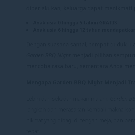
diberlakukan, keluarga dapat menikmati
Anak usia 0 hingga 5 tahun
GRATIS
Anak usia 6 hingga 12 tahun mendapatka
Dengan suasana santai, tempat duduk lua
Garden BBQ Night
menjadi pilihan sempurna
mencoba rasa baru, sementara Anda meni
Mengapa Garden BBQ Night Menjadi Trad
Lebih dari sekadar makan malam,
Garden BB
langkah dan merasakan kembali makna koneks
nikmat yang dibagi di tengah meja, dan pe
tepat.