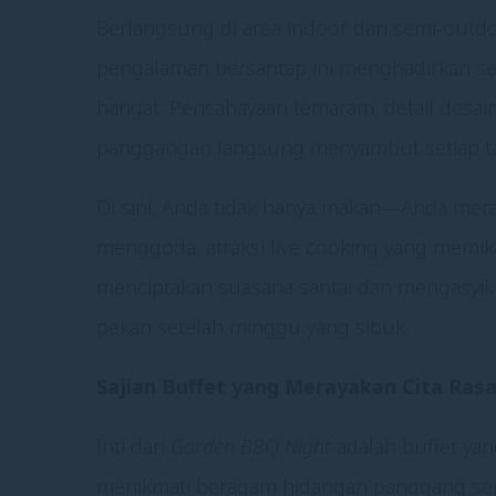
Berlangsung di area indoor dan semi-outd
pengalaman bersantap ini menghadirkan s
hangat. Pencahayaan temaram, detail desain
panggangan langsung menyambut setiap t
Di sini, Anda tidak hanya makan—Anda me
menggoda, atraksi live cooking yang memika
menciptakan suasana santai dan mengasyikk
pekan setelah minggu yang sibuk.
Sajian Buffet yang Merayakan Cita Ras
Inti dari
Garden BBQ Night
adalah buffet ya
menikmati beragam hidangan panggang sepert