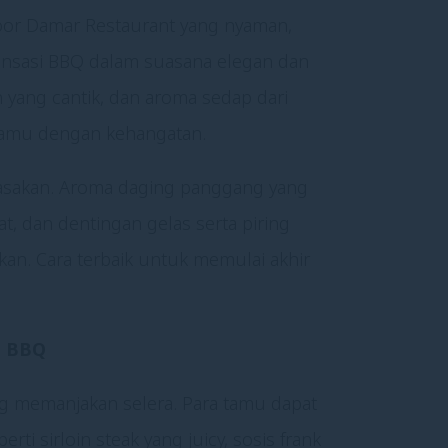
oor Damar Restaurant yang nyaman,
ensasi BBQ dalam suasana elegan dan
 yang cantik, dan aroma sedap dari
amu dengan kehangatan.
rasakan. Aroma daging panggang yang
t, dan dentingan gelas serta piring
an. Cara terbaik untuk memulai akhir
a BBQ
ng memanjakan selera. Para tamu dapat
i sirloin steak yang juicy, sosis frank