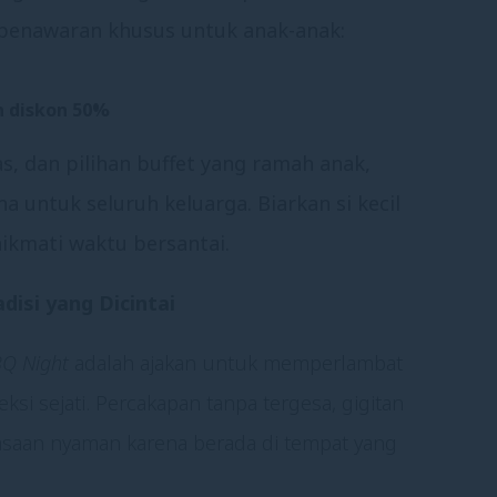
 penawaran khusus untuk anak-anak:
n
diskon 50%
s, dan pilihan buffet yang ramah anak,
 untuk seluruh keluarga. Biarkan si kecil
kmati waktu bersantai.
isi yang Dicintai
Q Night
adalah ajakan untuk memperlambat
i sejati. Percakapan tanpa tergesa, gigitan
rasaan nyaman karena berada di tempat yang