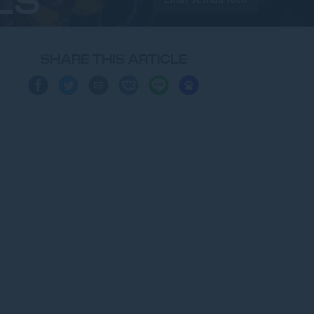
LS
SHARE THIS ARTICLE
Share
Share
Share
Share
Share
Share
on
on
via
on
on
on