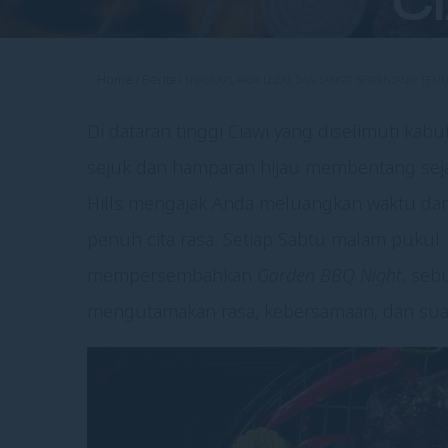
C
Home
Berita
NYALA API, RASA LEZAT, DAN LANGIT BERBINTANG: TEM
Di dataran tinggi Ciawi yang diselimuti k
sejuk dan hamparan hijau membentang sej
Hills mengajak Anda meluangkan waktu dar
penuh cita rasa. Setiap Sabtu malam pukul
mempersembahkan
Garden BBQ Night
, seb
mengutamakan rasa, kebersamaan, dan suas