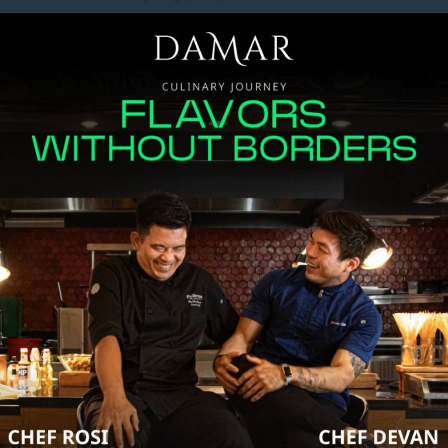
an seafood segar yang dipanggang
 dengan bumbu sempurna untuk
s asap.
angan karbohidrat yang mengenyangkan,
tersedia untuk menyesuaikan rasa sesuai
 gurih, maupun smoky. Untuk penutup,
anis khas Indonesia hingga favorit
 dan Anggaran
an harga Rp 415.000++ per orang—nilai
at dengan bahan berkualitas tinggi dan