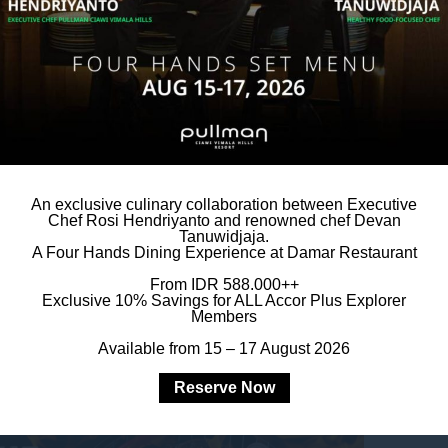
ota setia program loyalitas Accor:
.000++ per orang
g
An exclusive culinary collaboration between Executive
u kredit BCA: promo
Bayar 1 untuk 2
Chef Rosi Hendriyanto and renowned chef Devan
Tanuwidjaja.
tis, kumpul bersama teman, atau makan
A Four Hands Dining Experience at Damar Restaurant
njadikan akhir pekan Anda lebih
From IDR 588.000++
Exclusive 10% Savings for ALL Accor Plus Explorer
Members
Available from 15 – 17 August 2026
Reserve Now