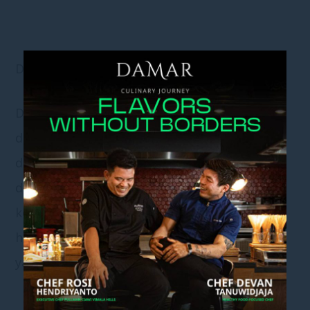
DESAIN YANG MENDUKUNG PRODUKTIVITAS
Desain ruang meeting berperan penting
dalam menciptakan lingkungan yang nyaman
dan mendukung produktivitas. Ruang yang
dirancang dengan baik dapat meningkatkan
keterlibatan peserta dan memaksimalkan
hasil meeting. Beberapa elemen desain kunci
yang perlu diperhatikan antara lain: