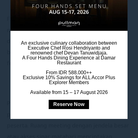
TATA LETAK YANG DAPAT DIATUR
Fleksibilitas adalah kunci dalam ruang
meeting yang produktif. Pengaturan ruang
dapat disesuaikan dengan kebutuhan acara,
An exclusive culinary collaboration between
Executive Chef Rosi Hendriyanto and
baik untuk diskusi kelompok kecil, meeting
renowned chef Devan Tanuwidjaja.
A Four Hands Dining Experience at Damar
formal, maupun presentasi besar.
Restaurant
From IDR 588.000++
Exclusive 10% Savings for ALL Accor Plus
Explorer Members
CAHAYA ALAMI
Available from 15 – 17 August 2026
Pencahayaan alami dapat berdampak positif
Reserve Now
pada suasana hati, energi, dan konsentrasi
peserta. Ruang meeting dengan jendela besar
atau akses sinar matahari menciptakan